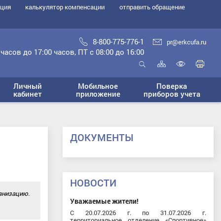
ация
калькулятор компенсации
отправить обращение
8-800-775-776-1
pr@erkcufa.ru
часов до 17:00 часов, ПТ с 08:00 до 16:00
Карта
Печ
сайта
стр
Открыть
Включ
поиск
Личный
Мобильное
Поверка
верси
кабинет
приложение
приборов учета
для
слабо
ДОКУМЕНТЫ
НОВОСТИ
анизацию.
Уважаемые жители!
С 20.07.2026 г. по 31.07.2026 г.
территориальное отделение «Спортивное»