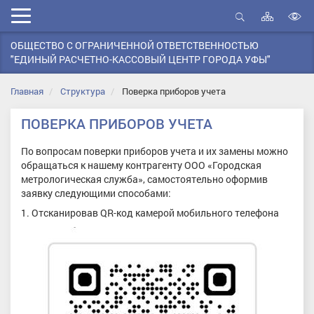
Карта
Мобильное
сайта
Открыть
В
меню
поиск
ОБЩЕСТВО С ОГРАНИЧЕННОЙ ОТВЕТСТВЕННОСТЬЮ
в
"ЕДИНЫЙ РАСЧЕТНО-КАССОВЫЙ ЦЕНТР ГОРОДА УФЫ"
д
с
Главная
Структура
Поверка приборов учета
ПОВЕРКА ПРИБОРОВ УЧЕТА
По вопросам поверки приборов учета и их замены можно
обращаться к нашему контрагенту ООО «Городская
метрологическая служба», самостоятельно оформив
заявку следующими способами:
Отсканировав QR-код камерой мобильного телефона