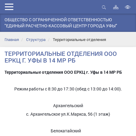
Карта
Мобильное
сайта
Открыть
В
меню
поиск
ОБЩЕСТВО С ОГРАНИЧЕННОЙ ОТВЕТСТВЕННОСТЬЮ
в
"ЕДИНЫЙ РАСЧЕТНО-КАССОВЫЙ ЦЕНТР ГОРОДА УФЫ"
д
с
Главная
Структура
Территориальные отделения
ТЕРРИТОРИАЛЬНЫЕ ОТДЕЛЕНИЯ ООО
ЕРКЦ Г. УФЫ В 14 МР РБ
Территориальные отделения ООО ЕРКЦ г. Уфы в 14 МР РБ
Режим работы с 8:30 до 17:30 (обед с 13:00 до 14:00).
Архангельский
с. Архангельское ул.К.Маркса, 56 (1 этаж)
Белокатайский