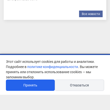
Все новости
О предприятии
Контакты
Этот сайт использует cookies для работы и аналитики.
О платежном документе
Законы и тарифы
Подробнее в
политике конфиденциальности
. Вы можете
принять или отклонить использование cookies — мы
Прием обращений
Фотогалерея
запомним выбор.
Личный кабинет
Мобильное приложение
Принять
Отказаться
Поверка приборов учета
Мы
вконтакте