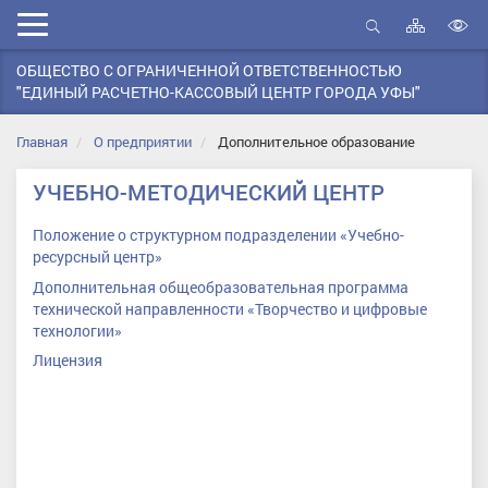
Карта
Мобильное
сайта
Открыть
В
меню
поиск
ОБЩЕСТВО С ОГРАНИЧЕННОЙ ОТВЕТСТВЕННОСТЬЮ
в
"ЕДИНЫЙ РАСЧЕТНО-КАССОВЫЙ ЦЕНТР ГОРОДА УФЫ"
д
с
Главная
О предприятии
Дополнительное образование
УЧЕБНО-МЕТОДИЧЕСКИЙ ЦЕНТР
Положение о структурном подразделении «Учебно-
ресурсный центр»
Дополнительная общеобразовательная программа
технической направленности «Творчество и цифровые
технологии»
Лицензия