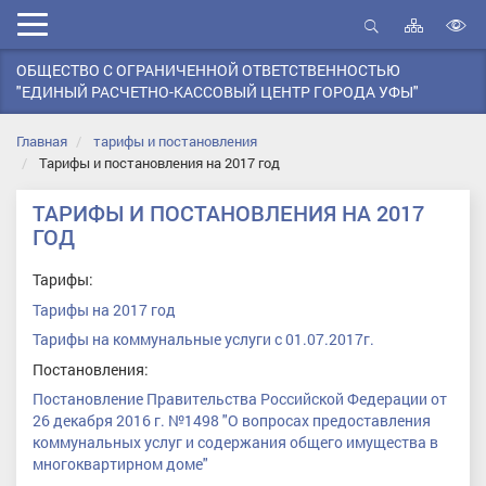
Карта
Мобильное
сайта
Открыть
В
меню
поиск
ОБЩЕСТВО С ОГРАНИЧЕННОЙ ОТВЕТСТВЕННОСТЬЮ
в
"ЕДИНЫЙ РАСЧЕТНО-КАССОВЫЙ ЦЕНТР ГОРОДА УФЫ"
д
с
Главная
тарифы и постановления
Тарифы и постановления на 2017 год
ТАРИФЫ И ПОСТАНОВЛЕНИЯ НА 2017
ГОД
Тарифы:
Тарифы на 2017 год
Тарифы на коммунальные услуги с 01.07.2017г.
Постановления:
Постановление Правительства Российской Федерации от
26 декабря 2016 г. №1498 "О вопросах предоставления
коммунальных услуг и содержания общего имущества в
многоквартирном доме"