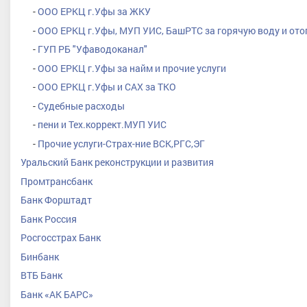
-
ООО ЕРКЦ г.Уфы за ЖКУ
-
ООО ЕРКЦ г.Уфы, МУП УИС, БашРТС за горячую воду и ото
-
ГУП РБ "Уфаводоканал"
-
ООО ЕРКЦ г.Уфы за найм и прочие услуги
-
ООО ЕРКЦ г.Уфы и САХ за ТКО
-
Судебные расходы
-
пени и Тех.коррект.МУП УИС
-
Прочие услуги-Страх-ние ВСК,РГС,ЭГ
Уральский Банк реконструкции и развития
Промтрансбанк
Банк Форштадт
Банк Россия
Росгосстрах Банк
Бинбанк
ВТБ Банк
Банк «АК БАРС»