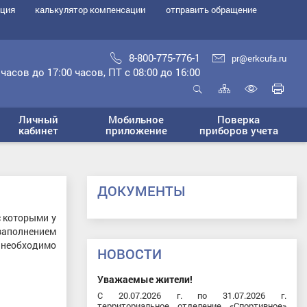
ация
калькулятор компенсации
отправить обращение
8-800-775-776-1
pr@erkcufa.ru
часов до 17:00 часов, ПТ с 08:00 до 16:00
Карта
Печ
сайта
стр
Открыть
Включ
поиск
Личный
Мобильное
Поверка
верси
кабинет
приложение
приборов учета
для
слабо
ДОКУМЕНТЫ
с которыми у
заполнением
 необходимо
НОВОСТИ
Уважаемые жители!
С 20.07.2026 г. по 31.07.2026 г.
территориальное отделение «Спортивное»