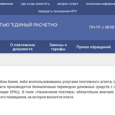
аявления
где и как оплатить
вопрос-ответ
полезная информ
передать показания ИПУ
ТЬЮ "ЕДИНЫЙ РАСЧЕТНО-
ПН-ЧТ с 08:00 
О платежном
Законы и
Прием обращений
документе
тарифы
ом банке, либо воспользовавшись услугами платежного агента, 
ата производится безналичным переводом денежных средств с 
танции ЕРКЦ. В поле «Назначение платежа» обязательно вначале
лого помещения, за которое вносится плата.