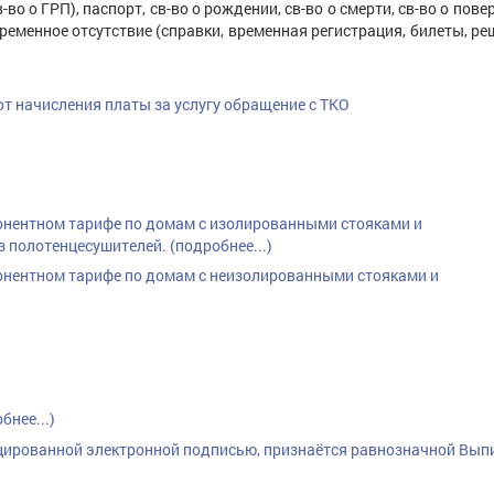
 о ГРП), паспорт, св-во о рождении, св-во о смерти, св-во о повер
еменное отсутствие (справки, временная регистрация, билеты, ре
т начисления платы за услугу обращение с ТКО
понентном тарифе по домам с изолированными стояками и
 полотенцесушителей. (подробнее...)
понентном тарифе по домам с неизолированными стояками и
нее...)
цированной электронной подписью, признаётся равнозначной Выпи