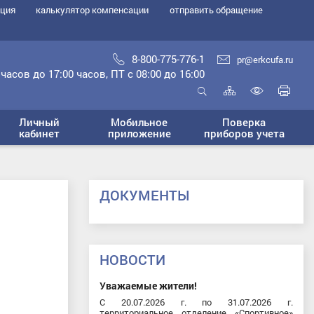
ация
калькулятор компенсации
отправить обращение
8-800-775-776-1
pr@erkcufa.ru
часов до 17:00 часов, ПТ с 08:00 до 16:00
Карта
Печ
сайта
стр
Открыть
Включ
поиск
Личный
Мобильное
Поверка
верси
кабинет
приложение
приборов учета
для
слабо
ДОКУМЕНТЫ
НОВОСТИ
Уважаемые жители!
С 20.07.2026 г. по 31.07.2026 г.
территориальное отделение «Спортивное»